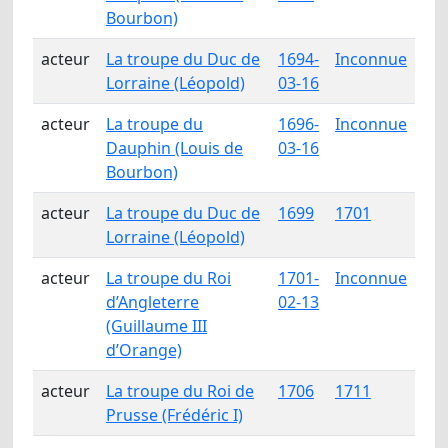
Bourbon)
acteur
La troupe du Duc de
1694-
Inconnue
Lorraine (Léopold)
03-16
acteur
La troupe du
1696-
Inconnue
Dauphin (Louis de
03-16
Bourbon)
acteur
La troupe du Duc de
1699
1701
Lorraine (Léopold)
acteur
La troupe du Roi
1701-
Inconnue
d’Angleterre
02-13
(Guillaume III
d’Orange)
acteur
La troupe du Roi de
1706
1711
Prusse (Frédéric I)