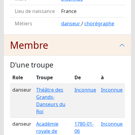
Lieu de naissance
France
Métiers
danseur
/
chorégraphe
Membre
D'une troupe
Role
Troupe
De
à
danseur
Théâtre des
Inconnue
Inconnue
Grands-
Danseurs du
Roi
danseur
Académie
1780-01-
Inconnue
royale de
06