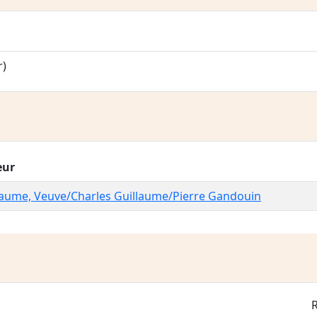
r)
eur
laume, Veuve/Charles Guillaume/Pierre Gandouin
R