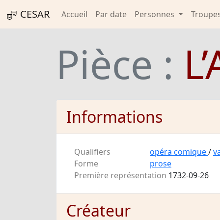
CESAR
Accueil
Par date
Personnes
Troupe
Pièce :
L’
Informations
Qualifiers
opéra comique
/
v
Forme
prose
Première représentation
1732-09-26
Créateur