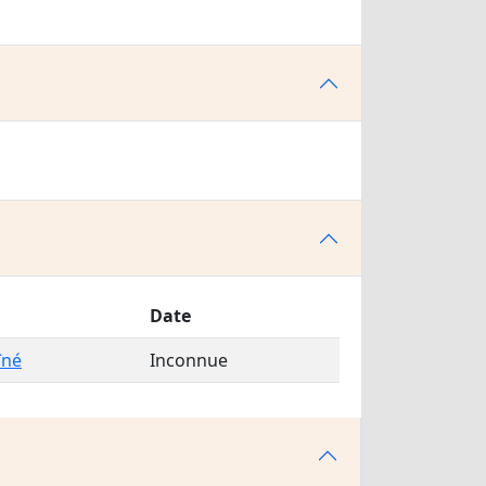
Date
îné
Inconnue