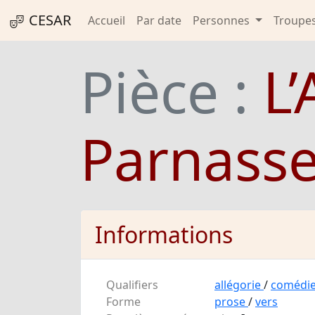
CESAR
Accueil
Par date
Personnes
Troupe
Pièce :
L’
Parnass
Informations
Qualifiers
allégorie
/
comédi
Forme
prose
/
vers