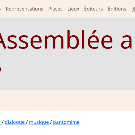
s
Représentations
Pièces
Lieux
Éditeurs
Éditions
Assemblée 
e
e
/
dialogue
/
musique
/
pantomime