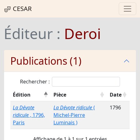
CESAR
Éditeur :
Deroi
Publications (1)
Rechercher :
Édition
Pièce
Date
La Dévote
La Dévote ridicule
(
1796
ridicule
, 1796,
Michel-Pierre
Paris
Luminais )
Affichage de 1 à 1 sur 1 entrées