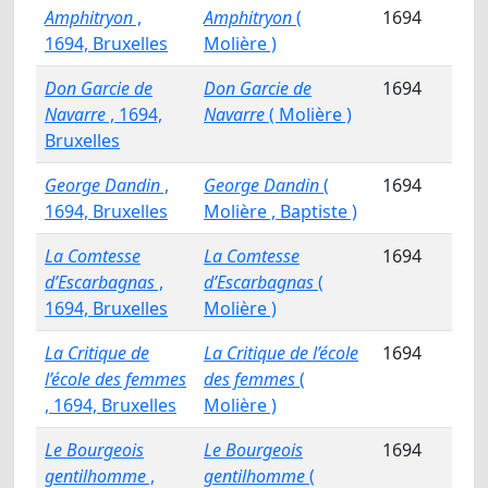
Amphitryon
,
Amphitryon
(
1694
1694, Bruxelles
Molière )
Don Garcie de
Don Garcie de
1694
Navarre
, 1694,
Navarre
( Molière )
Bruxelles
George Dandin
,
George Dandin
(
1694
1694, Bruxelles
Molière , Baptiste )
La Comtesse
La Comtesse
1694
d’Escarbagnas
,
d’Escarbagnas
(
1694, Bruxelles
Molière )
La Critique de
La Critique de l’école
1694
l’école des femmes
des femmes
(
, 1694, Bruxelles
Molière )
Le Bourgeois
Le Bourgeois
1694
gentilhomme
,
gentilhomme
(