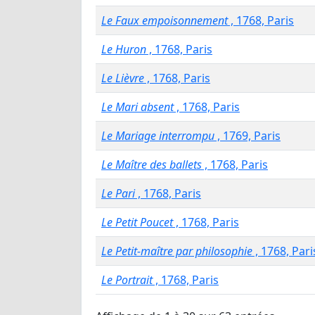
Le Faux empoisonnement
, 1768, Paris
Le Huron
, 1768, Paris
Le Lièvre
, 1768, Paris
Le Mari absent
, 1768, Paris
Le Mariage interrompu
, 1769, Paris
Le Maître des ballets
, 1768, Paris
Le Pari
, 1768, Paris
Le Petit Poucet
, 1768, Paris
Le Petit-maître par philosophie
, 1768, Pari
Le Portrait
, 1768, Paris