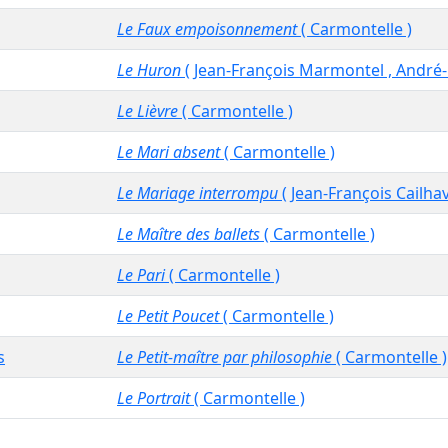
Le Faux empoisonnement
( Carmontelle )
Le Huron
( Jean-François Marmontel , André
Le Lièvre
( Carmontelle )
Le Mari absent
( Carmontelle )
Le Mariage interrompu
( Jean-François Cailha
Le Maître des ballets
( Carmontelle )
Le Pari
( Carmontelle )
Le Petit Poucet
( Carmontelle )
s
Le Petit-maître par philosophie
( Carmontelle )
Le Portrait
( Carmontelle )