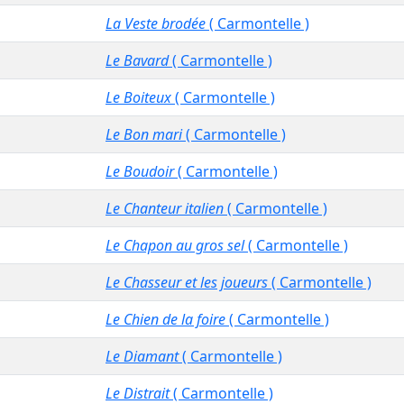
La Veste brodée
( Carmontelle )
Le Bavard
( Carmontelle )
Le Boiteux
( Carmontelle )
Le Bon mari
( Carmontelle )
Le Boudoir
( Carmontelle )
Le Chanteur italien
( Carmontelle )
Le Chapon au gros sel
( Carmontelle )
Le Chasseur et les joueurs
( Carmontelle )
Le Chien de la foire
( Carmontelle )
Le Diamant
( Carmontelle )
Le Distrait
( Carmontelle )