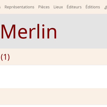
s
Représentations
Pièces
Lieux
Éditeurs
Éditions
Merlin
(1)