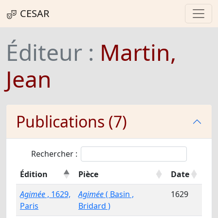
CESAR
Éditeur :
Martin,
Jean
Publications (7)
Rechercher :
Édition
Pièce
Date
Agimée
, 1629,
Agimée
( Basin ,
1629
Paris
Bridard )