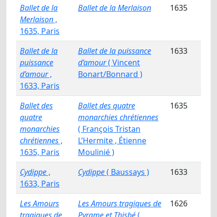
Ballet de la
Ballet de la Merlaison
1635
Merlaison
,
1635, Paris
Ballet de la
Ballet de la puissance
1633
puissance
d’amour
( Vincent
d’amour
,
Bonart/Bonnard )
1633, Paris
Ballet des
Ballet des quatre
1635
quatre
monarchies chrétiennes
monarchies
( François Tristan
chrétiennes
,
L’Hermite , Étienne
1635, Paris
Moulinié )
Cydippe
,
Cydippe
( Baussays )
1633
1633, Paris
Les Amours
Les Amours tragiques de
1626
tragiques de
Pyrame et Thisbé
(