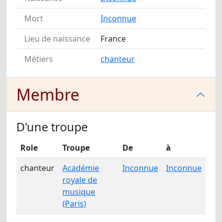
Mort
Inconnue
Lieu de naissance
France
Métiers
chanteur
Membre
D'une troupe
Role
Troupe
De
à
chanteur
Académie
Inconnue
Inconnue
royale de
musique
(Paris)