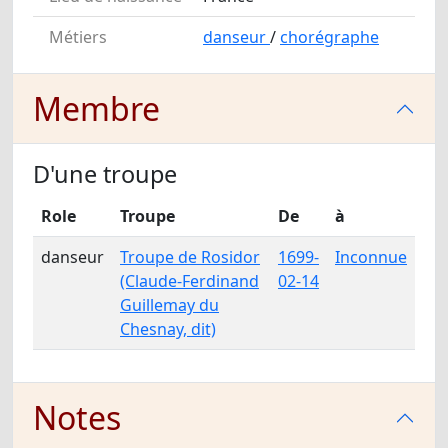
Métiers
danseur
/
chorégraphe
Membre
D'une troupe
Role
Troupe
De
à
danseur
Troupe de Rosidor
1699-
Inconnue
(Claude-Ferdinand
02-14
Guillemay du
Chesnay, dit)
Notes