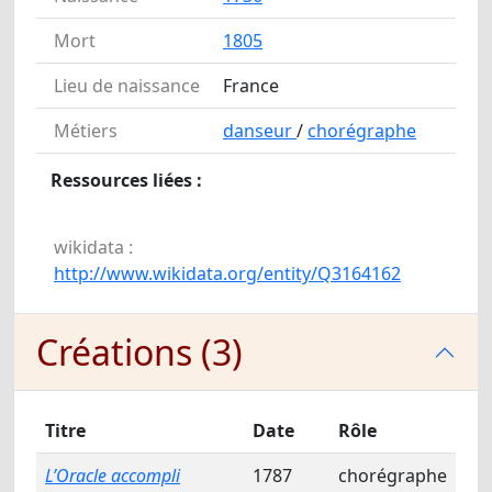
Mort
1805
Lieu de naissance
France
Métiers
danseur
/
chorégraphe
Ressources liées :
wikidata :
http://www.wikidata.org/entity/Q3164162
Créations (3)
Titre
Date
Rôle
L’Oracle accompli
1787
chorégraphe