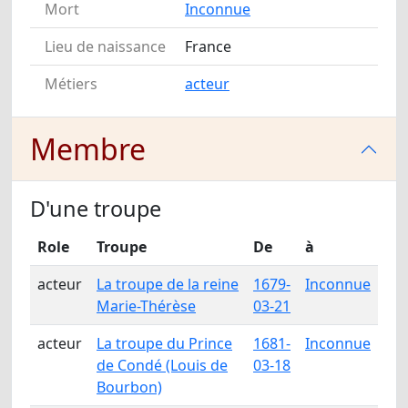
Mort
Inconnue
Lieu de naissance
France
Métiers
acteur
Membre
D'une troupe
Role
Troupe
De
à
acteur
La troupe de la reine
1679-
Inconnue
Marie-Thérèse
03-21
acteur
La troupe du Prince
1681-
Inconnue
de Condé (Louis de
03-18
Bourbon)