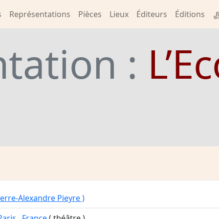
s
Représentations
Pièces
Lieux
Éditeurs
Éditions
tation :
L’Ec
ierre-Alexandre Pieyre )
Paris
,
France
( théâtre )