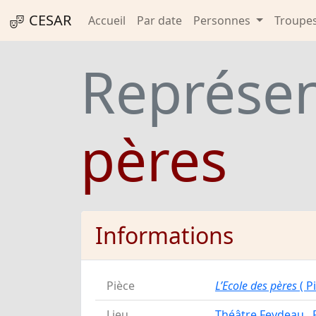
CESAR
Accueil
Par date
Personnes
Troupe
Représen
pères
Informations
Pièce
L’Ecole des pères
( P
Lieu
Théâtre Feydeau
,