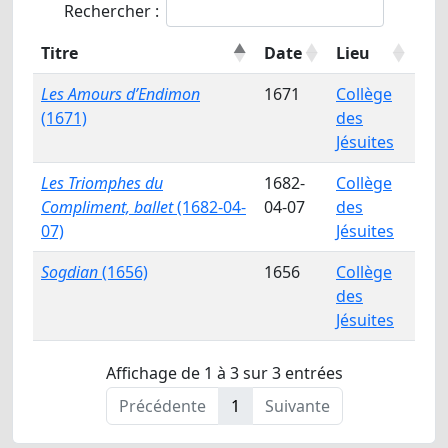
Rechercher :
Titre
Date
Lieu
Les Amours d’Endimon
1671
Collège
(1671)
des
Jésuites
Les Triomphes du
1682-
Collège
Compliment, ballet
(1682-04-
04-07
des
07)
Jésuites
Sogdian
(1656)
1656
Collège
des
Jésuites
Affichage de 1 à 3 sur 3 entrées
Précédente
1
Suivante