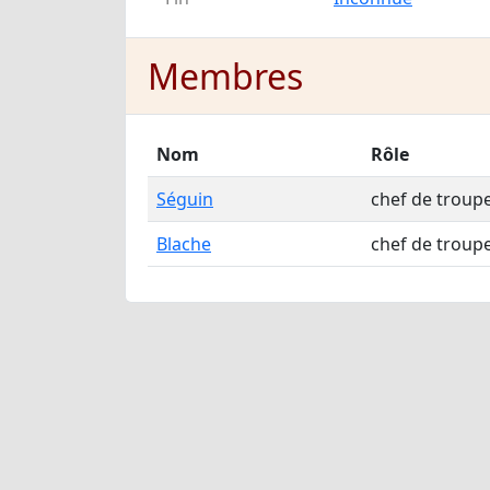
Membres
Nom
Rôle
Séguin
chef de troup
Blache
chef de troup