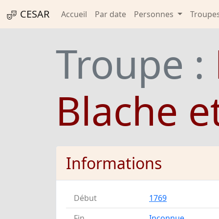
CESAR
Accueil
Par date
Personnes
Troupe
Troupe :
Blache e
Informations
Début
1769
Fin
Inconnue